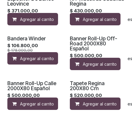
Leovince
Regina
$
371.000,00
$
430.000,00
Agregar al carrito
Agregar al carrito
Agregar a la lista de de
Bandera Winder
Banner Roll-Up Off-
Road 2000X80
$
106.800,00
Español
$
178.000,00
$
500.000,00
Agregar al carrito
Agregar a la lista de de
Agregar al carrito
Banner Roll-Up Calle
Tapete Regina
2000X80 Español
200X80 Cm
$
500.000,00
$
520.000,00
Agregar al carrito
Agregar al carrito
Agregar a la lista de de