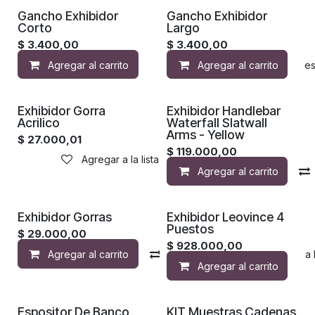
Gancho Exhibidor
Gancho Exhibidor
Corto
Largo
$
3.400,00
$
3.400,00
Agregar al carrito
Agregar al carrito
Agregar a la lista de de
Exhibidor Gorra
Exhibidor Handlebar
Acrilico
Waterfall Slatwall
Arms - Yellow
$
27.000,01
$
119.000,00
Agregar a la lista de deseos
Agregar al carrito
Exhibidor Gorras
Exhibidor Leovince 4
Puestos
$
29.000,00
$
928.000,00
Agregar al carrito
Compara
Agregar a la 
Agregar al carrito
Espositor De Banco
KIT Muestras Cadenas