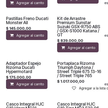
Agregar al carrito
Agregar a la lista de de
Pastillas Freno Ducati
Kit de Arrastre
Monster All
Premium Sunstar
Suzuki GSX-R750 ABS
$
145.000,00
/ GSX-S1000 Katana /
GT
Agregar al carrito
Agregar a la lista de de
$
839.000,00
Agregar al carrito
Adaptador Espejo
Portaplaca Rizoma
Rizoma Ducati
Triumph Daytona /
Hypermotard
Street Triple 675 13-16
/ Street Triple 765
$
175.000,00
$
1.017.000,00
Agregar al carrito
Agregar a la lista de de
Agregar a la lista
Casco Integral HJC
Casco Integral HJC