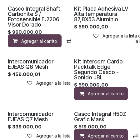
¡Nuevo!
Casco Integral Shaft
Kit Placa Adhesiva LV
Carbonite S /
Alta temperatura
Fotosensible E.2206
87,8X53 Aluminio
Visor Dorado
$
590.000,00
$
960.000,00
Agregar a la lista
Agregar al carrito
Compara
Agregar a la 
Intercomunicador
Kit intercom Cardo
EJEAS Q8 Mesh
Packtalk Edge
Segundo Casco -
$
459.000,01
Sonido JBL
Agregar a la lista de deseos
$
590.000,00
Agregar al carrito
Intercomunicador
Casco Integral H50Z
EJEAS Q7 Mesh
Grafic Mask
$
339.000,00
$
519.000,00
Agregar a la lista de deseos
Agregar al carrito