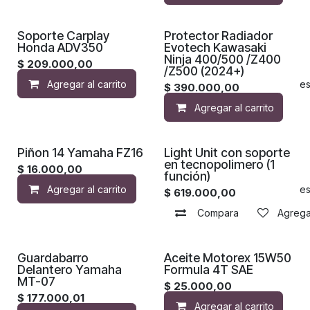
Soporte Carplay
Protector Radiador
Honda ADV350
Evotech Kawasaki
Ninja 400/500 /Z400
$
209.000,00
/Z500 (2024+)
Agregar al carrito
Agregar a la lista de de
$
390.000,00
Agregar al carrito
Piñon 14 Yamaha FZ16
Light Unit con soporte
en tecnopolimero (1
$
16.000,00
función)
Agregar al carrito
Agregar a la lista de de
$
619.000,00
Compara
Agregar
Guardabarro
Aceite Motorex 15W50
Delantero Yamaha
Formula 4T SAE
MT-07
$
25.000,00
$
177.000,01
Agregar al carrito