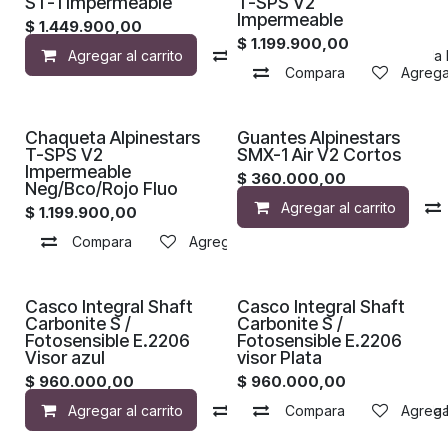
ST-1 Impermeable
T-SPS V2
Impermeable
$
1.449.900,00
$
1.199.900,00
Agregar al carrito
Compara
Agregar a la 
Compara
Agregar
Chaqueta Alpinestars
Guantes Alpinestars
T-SPS V2
SMX-1 Air V2 Cortos
Impermeable
$
360.000,00
Neg/Bco/Rojo Fluo
Agregar al carrito
$
1.199.900,00
Compara
Agregar a la lista de deseos
¡Nuevo!
¡Nuevo!
Casco Integral Shaft
Casco Integral Shaft
Carbonite S /
Carbonite S /
Fotosensible E.2206
Fotosensible E.2206
Visor azul
visor Plata
$
960.000,00
$
960.000,00
Agregar al carrito
Compara
Compara
Agregar a la 
Agregar