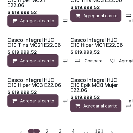
C10 Hiper MC21
C10 Tins MC3 E22.06
E22.06
$
619.999,52
$
619.999,52
Agregar al carrito
Agregar al carrito
Compara
Agregar a la 
Casco Integral HJC
Casco Integral HJC
C10 Tins MC21 E22.06
C10 Hiper MC1 E22.06
$
619.999,52
$
619.999,52
Agregar al carrito
Compara
Compara
Agregar a la 
Agregar
Casco Integral HJC
Casco Integral HJC
C10 Hiper MC3 E22.06
C10 Epik MC8 Mujer
E22.06
$
619.999,52
$
619.999,52
Agregar al carrito
Compara
Agregar a la 
Agregar al carrito
1
2
3
4
…
191