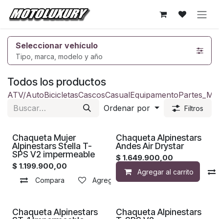
Ir al contenido
Seleccionar vehículo
Tipo, marca, modelo y año
Todos los productos
ATV/Auto
Bicicletas
Cascos
Casual
Equipamento
Partes_Mo
Ordenar por
Filtros
Chaqueta Mujer
Chaqueta Alpinestars
Alpinestars Stella T-
Andes Air Drystar
SPS V2 impermeable
$
1.649.900,00
$
1.199.900,00
Agregar al carrito
Compara
Agregar a la lista de deseos
Chaqueta Alpinestars
Chaqueta Alpinestars