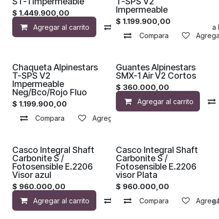
ST-1 Impermeable
T-SPS V2
Impermeable
$
1.449.900,00
$
1.199.900,00
Agregar al carrito
Compara
Agregar a la 
Compara
Agregar
Chaqueta Alpinestars
Guantes Alpinestars
T-SPS V2
SMX-1 Air V2 Cortos
Impermeable
$
360.000,00
Neg/Bco/Rojo Fluo
Agregar al carrito
$
1.199.900,00
Compara
Agregar a la lista de deseos
¡Nuevo!
¡Nuevo!
Casco Integral Shaft
Casco Integral Shaft
Carbonite S /
Carbonite S /
Fotosensible E.2206
Fotosensible E.2206
Visor azul
visor Plata
$
960.000,00
$
960.000,00
Agregar al carrito
Compara
Compara
Agregar a la 
Agregar