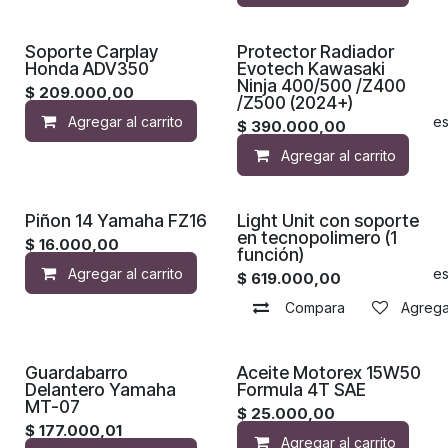
Soporte Carplay
Protector Radiador
Honda ADV350
Evotech Kawasaki
Ninja 400/500 /Z400
$
209.000,00
/Z500 (2024+)
Agregar al carrito
Agregar a la lista de de
$
390.000,00
Agregar al carrito
Piñon 14 Yamaha FZ16
Light Unit con soporte
en tecnopolimero (1
$
16.000,00
función)
Agregar al carrito
Agregar a la lista de de
$
619.000,00
Compara
Agregar
Guardabarro
Aceite Motorex 15W50
Delantero Yamaha
Formula 4T SAE
MT-07
$
25.000,00
$
177.000,01
Agregar al carrito