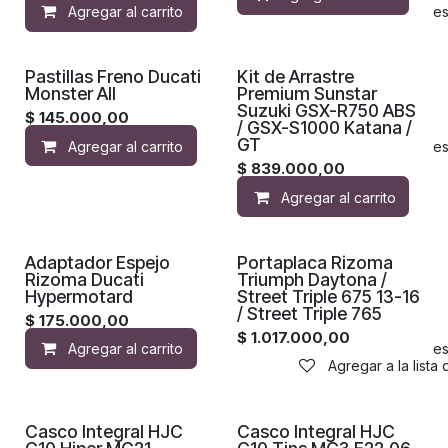
Agregar al carrito
Agregar a la lista de de
Pastillas Freno Ducati
Kit de Arrastre
Monster All
Premium Sunstar
Suzuki GSX-R750 ABS
$
145.000,00
/ GSX-S1000 Katana /
GT
Agregar al carrito
Agregar a la lista de de
$
839.000,00
Agregar al carrito
Adaptador Espejo
Portaplaca Rizoma
Rizoma Ducati
Triumph Daytona /
Hypermotard
Street Triple 675 13-16
/ Street Triple 765
$
175.000,00
$
1.017.000,00
Agregar al carrito
Agregar a la lista de de
Agregar a la lista
Casco Integral HJC
Casco Integral HJC