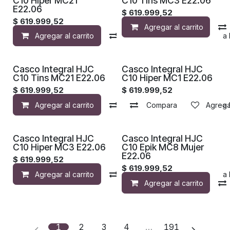
C10 Hiper MC21
C10 Tins MC3 E22.06
E22.06
$
619.999,52
$
619.999,52
Agregar al carrito
Agregar al carrito
Compara
Agregar a la 
Casco Integral HJC
Casco Integral HJC
C10 Tins MC21 E22.06
C10 Hiper MC1 E22.06
$
619.999,52
$
619.999,52
Agregar al carrito
Compara
Compara
Agregar a la 
Agregar
Casco Integral HJC
Casco Integral HJC
C10 Hiper MC3 E22.06
C10 Epik MC8 Mujer
E22.06
$
619.999,52
$
619.999,52
Agregar al carrito
Compara
Agregar a la 
Agregar al carrito
1
2
3
4
…
191