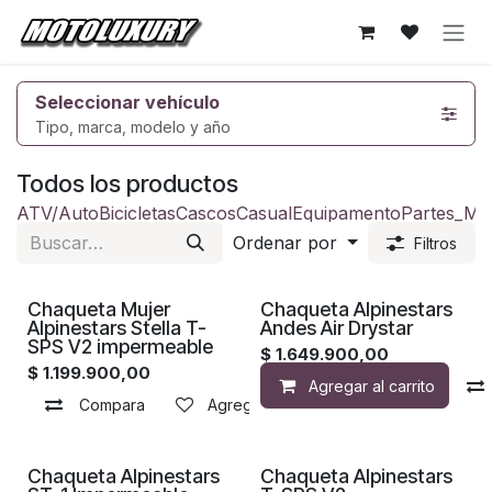
Ir al contenido
Seleccionar vehículo
Tipo, marca, modelo y año
Todos los productos
ATV/Auto
Bicicletas
Cascos
Casual
Equipamento
Partes_Mo
Ordenar por
Filtros
Chaqueta Mujer
Chaqueta Alpinestars
Alpinestars Stella T-
Andes Air Drystar
SPS V2 impermeable
$
1.649.900,00
$
1.199.900,00
Agregar al carrito
Compara
Agregar a la lista de deseos
Chaqueta Alpinestars
Chaqueta Alpinestars