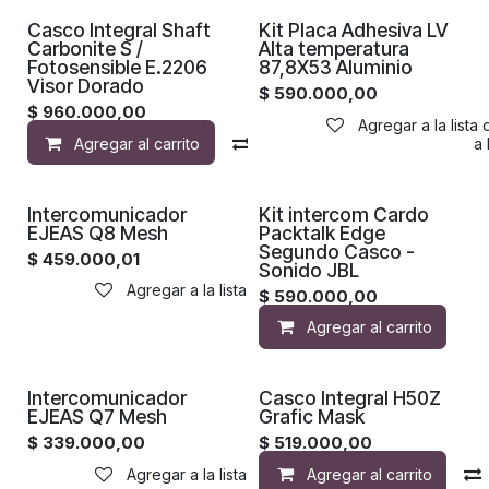
¡Nuevo!
Casco Integral Shaft
Kit Placa Adhesiva LV
Carbonite S /
Alta temperatura
Fotosensible E.2206
87,8X53 Aluminio
Visor Dorado
$
590.000,00
$
960.000,00
Agregar a la lista
Agregar al carrito
Compara
Agregar a la 
Intercomunicador
Kit intercom Cardo
EJEAS Q8 Mesh
Packtalk Edge
Segundo Casco -
$
459.000,01
Sonido JBL
Agregar a la lista de deseos
$
590.000,00
Agregar al carrito
Intercomunicador
Casco Integral H50Z
EJEAS Q7 Mesh
Grafic Mask
$
339.000,00
$
519.000,00
Agregar a la lista de deseos
Agregar al carrito