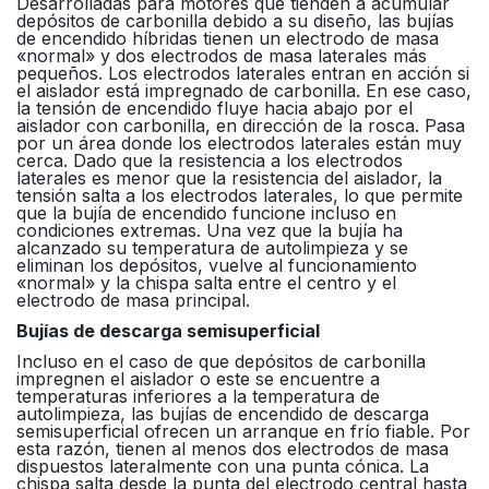
Desarrolladas para motores que tienden a acumular
depósitos de carbonilla debido a su diseño, las bujías
de encendido híbridas tienen un electrodo de masa
«normal» y dos electrodos de masa laterales más
pequeños. Los electrodos laterales entran en acción si
el aislador está impregnado de carbonilla. En ese caso,
la tensión de encendido fluye hacia abajo por el
aislador con carbonilla, en dirección de la rosca. Pasa
por un área donde los electrodos laterales están muy
cerca. Dado que la resistencia a los electrodos
laterales es menor que la resistencia del aislador, la
tensión salta a los electrodos laterales, lo que permite
que la bujía de encendido funcione incluso en
condiciones extremas. Una vez que la bujía ha
alcanzado su temperatura de autolimpieza y se
eliminan los depósitos, vuelve al funcionamiento
«normal» y la chispa salta entre el centro y el
electrodo de masa principal.
Bujías de descarga semisuperficial
Incluso en el caso de que depósitos de carbonilla
impregnen el aislador o este se encuentre a
temperaturas inferiores a la temperatura de
autolimpieza, las bujías de encendido de descarga
semisuperficial ofrecen un arranque en frío fiable. Por
esta razón, tienen al menos dos electrodos de masa
dispuestos lateralmente con una punta cónica. La
chispa salta desde la punta del electrodo central hasta