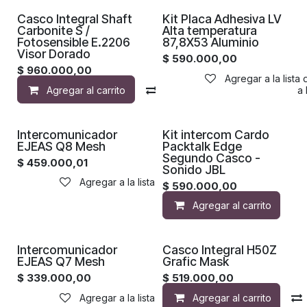
¡Nuevo!
Casco Integral Shaft
Kit Placa Adhesiva LV
Carbonite S /
Alta temperatura
Fotosensible E.2206
87,8X53 Aluminio
Visor Dorado
$
590.000,00
$
960.000,00
Agregar a la lista
Agregar al carrito
Compara
Agregar a la 
Intercomunicador
Kit intercom Cardo
EJEAS Q8 Mesh
Packtalk Edge
Segundo Casco -
$
459.000,01
Sonido JBL
Agregar a la lista de deseos
$
590.000,00
Agregar al carrito
Intercomunicador
Casco Integral H50Z
EJEAS Q7 Mesh
Grafic Mask
$
339.000,00
$
519.000,00
Agregar a la lista de deseos
Agregar al carrito