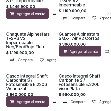
ST-1 Impermeable
T-SPS V2
Impermeable
$
1.449.900,00
$
1.199.900,00
Agregar al carrito
Compara
Agregar a la 
Compara
Agregar
Chaqueta Alpinestars
Guantes Alpinestars
T-SPS V2
SMX-1 Air V2 Cortos
Impermeable
$
360.000,00
Neg/Bco/Rojo Fluo
Agregar al carrito
$
1.199.900,00
Compara
Agregar a la lista de deseos
¡Nuevo!
¡Nuevo!
Casco Integral Shaft
Casco Integral Shaft
Carbonite S /
Carbonite S /
Fotosensible E.2206
Fotosensible E.2206
Visor azul
visor Plata
$
960.000,00
$
960.000,00
Agregar al carrito
Compara
Compara
Agregar a la 
Agregar