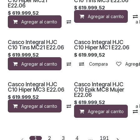
C10 Hiper MC21
C10 Tins MC3 E22.06
E22.06
$
619.999,52
$
619.999,52
Agregar al carrito
Agregar al carrito
Compara
Agregar a la 
Casco Integral HJC
Casco Integral HJC
C10 Tins MC21 E22.06
C10 Hiper MC1 E22.06
$
619.999,52
$
619.999,52
Agregar al carrito
Compara
Compara
Agregar a la 
Agregar
Casco Integral HJC
Casco Integral HJC
C10 Hiper MC3 E22.06
C10 Epik MC8 Mujer
E22.06
$
619.999,52
$
619.999,52
Agregar al carrito
Compara
Agregar a la 
Agregar al carrito
1
2
3
4
…
191