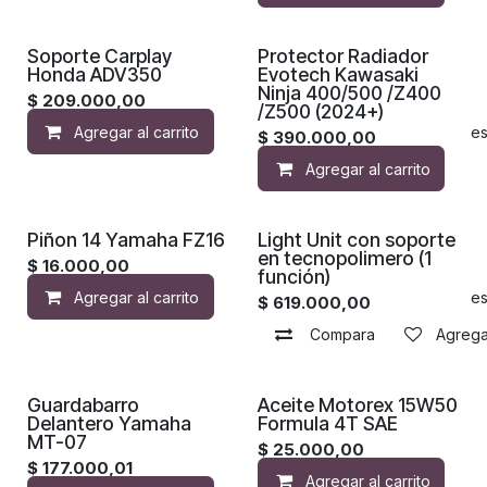
Soporte Carplay
Protector Radiador
Honda ADV350
Evotech Kawasaki
Ninja 400/500 /Z400
$
209.000,00
/Z500 (2024+)
Agregar al carrito
Agregar a la lista de de
$
390.000,00
Agregar al carrito
Piñon 14 Yamaha FZ16
Light Unit con soporte
en tecnopolimero (1
$
16.000,00
función)
Agregar al carrito
Agregar a la lista de de
$
619.000,00
Compara
Agregar
Guardabarro
Aceite Motorex 15W50
Delantero Yamaha
Formula 4T SAE
MT-07
$
25.000,00
$
177.000,01
Agregar al carrito