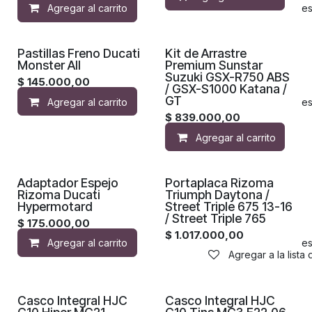
Agregar al carrito
Agregar a la lista de de
Pastillas Freno Ducati
Kit de Arrastre
Monster All
Premium Sunstar
Suzuki GSX-R750 ABS
$
145.000,00
/ GSX-S1000 Katana /
GT
Agregar al carrito
Agregar a la lista de de
$
839.000,00
Agregar al carrito
Adaptador Espejo
Portaplaca Rizoma
Rizoma Ducati
Triumph Daytona /
Hypermotard
Street Triple 675 13-16
/ Street Triple 765
$
175.000,00
$
1.017.000,00
Agregar al carrito
Agregar a la lista de de
Agregar a la lista
Casco Integral HJC
Casco Integral HJC