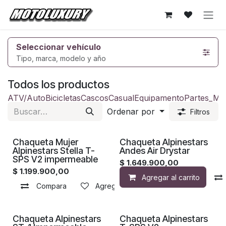
Ir al contenido
Seleccionar vehículo
Tipo, marca, modelo y año
Todos los productos
ATV/Auto
Bicicletas
Cascos
Casual
Equipamento
Partes_Mo
Ordenar por
Filtros
Chaqueta Mujer
Chaqueta Alpinestars
Alpinestars Stella T-
Andes Air Drystar
SPS V2 impermeable
$
1.649.900,00
$
1.199.900,00
Agregar al carrito
Compara
Agregar a la lista de deseos
Chaqueta Alpinestars
Chaqueta Alpinestars