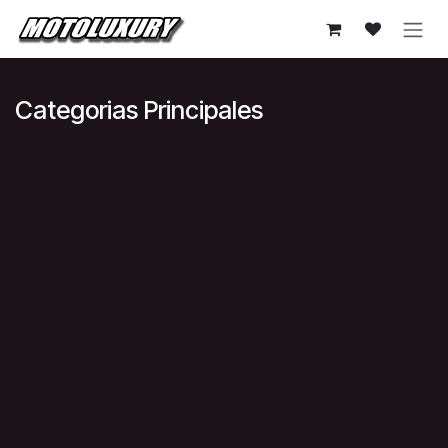
Ir al contenido
Categorias Principales