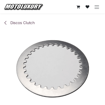
Ir al contenido
Discos Clutch