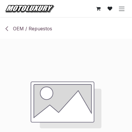
Ir al contenido
OEM / Repuestos