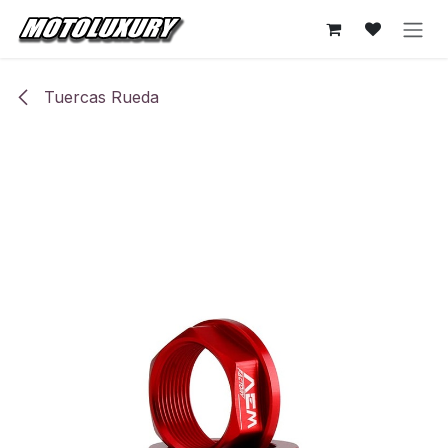
Ir al contenido
Tuercas Rueda