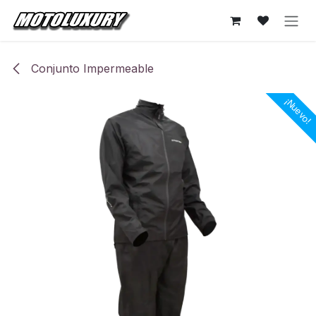
Ir al contenido
Conjunto Impermeable
¡Nuevo!