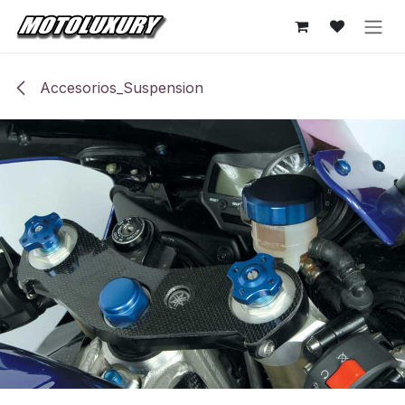
Ir al contenido
Accesorios_Suspension