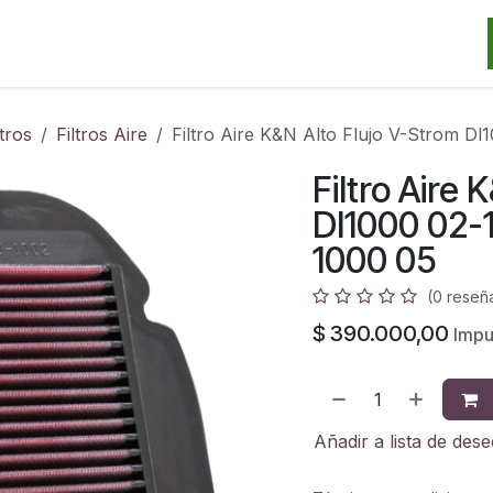
Categorias
Marcas
Promos
Noticias
Contacto
S
ltros
Filtros Aire
Filtro Aire K&N Alto Flujo V-Strom D
Filtro Aire
Dl1000 02-
1000 05
(0 reseñ
$
390.000,00
Impu
Añadir a lista de des