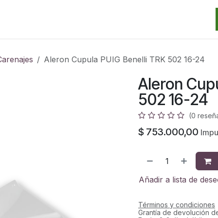
Categorias
Marcas
Promos
Noticias
Contacto
S
Carenajes
Aleron Cupula PUIG Benelli TRK 502 16-24
Aleron Cupu
502 16-24
(0 reseñ
$
753.000,00
Impu
Añadir a lista de des
Términos y condiciones
Grantía de devolución d