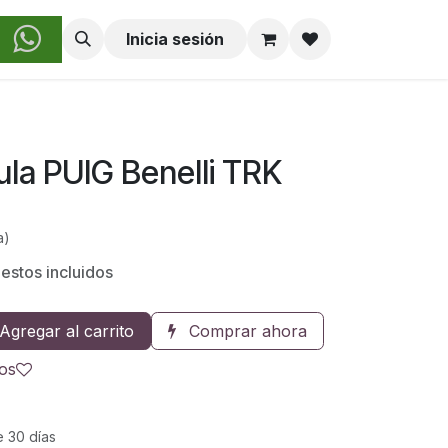
obre Nosotros
Inicia sesión
la PUIG Benelli TRK
a)
estos incluidos
Agregar al carrito
Comprar ahora
eos
e 30 días