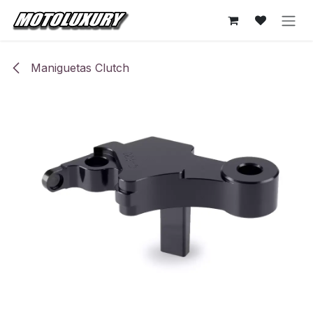
Ir al contenido
Maniguetas Clutch