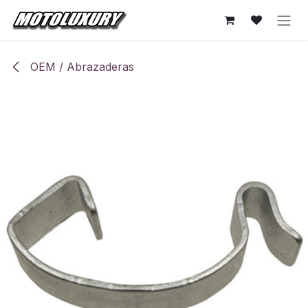
Ir al contenido
OEM / Abrazaderas