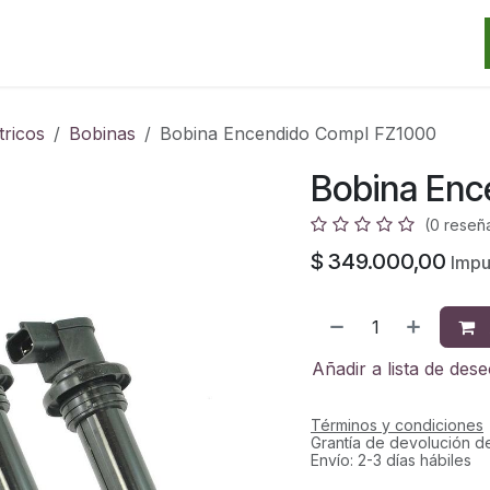
Categorias
Marcas
Promos
Noticias
Contacto
S
tricos
Bobinas
Bobina Encendido Compl FZ1000
Bobina Enc
(0 reseñ
$
349.000,00
Impu
Añadir a lista de des
Términos y condiciones
Grantía de devolución d
Envío: 2-3 días hábiles