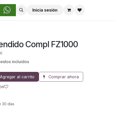
obre Nosotros
Inicia sesión
endido Compl FZ1000
a)
estos incluidos
Agregar al carrito
Comprar ahora
eos
e 30 días