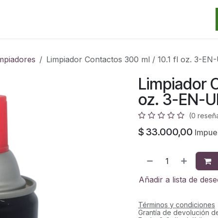
Categorias
Marcas
Promos
Noticias
Contacto
S
mpiadores
Limpiador Contactos 300 ml / 10.1 fl oz. 3
Limpiador C
oz. 3-EN-
(0 reseñ
$
33.000,00
Impue
Añadir a lista de des
Términos y condiciones
Grantía de devolución d