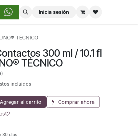
obre Nosotros
Inicia sesión
-EN-UNO® TÉCNICO
ontactos 300 ml / 10.1 fl
UNO® TÉCNICO
a)
stos incluidos
Agregar al carrito
Comprar ahora
eos
e 30 días