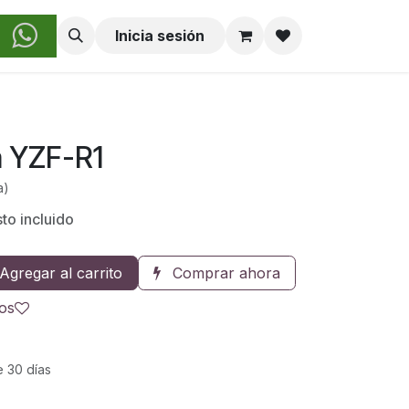
obre Nosotros
Inicia sesión
 YZF-R1
a)
to incluido
Agregar al carrito
Comprar ahora
eos
e 30 días