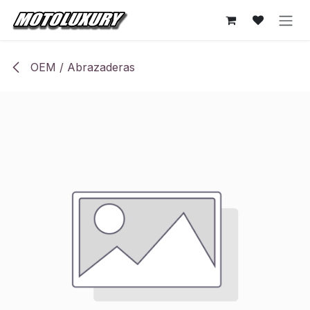
Ir al contenido
OEM / Abrazaderas