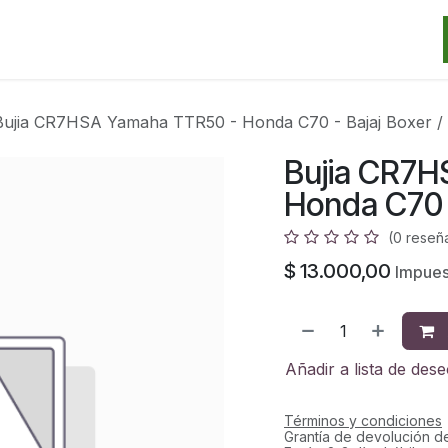
Categorias
Marcas
Promos
Noticias
Contacto
S
Bujia CR7HSA Yamaha TTR50 - Honda C70 - Bajaj Boxer / 
Bujia CR7H
Honda C70 -
(0 reseñ
$
13.000,00
Impues
Añadir a lista de des
Términos y condiciones
Grantía de devolución d