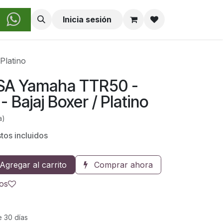
obre Nosotros
Inicia sesión
Platino
SA Yamaha TTR50 -
 Bajaj Boxer / Platino
a)
tos incluidos
Agregar al carrito
Comprar ahora
eos
e 30 días