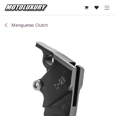
Ir al contenido
Maniguetas Clutch