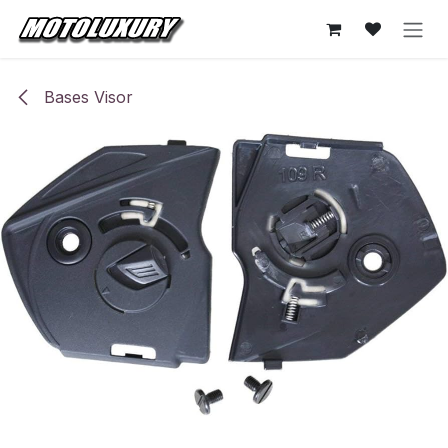
Ir al contenido
Bases Visor