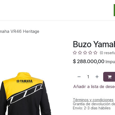
Categorias
Marcas
Promos
Noticias
Contacto
S
maha VR46 Heritage
Buzo Yama
(0 reseñ
$
288.000,00
Impue
Añadir a lista de des
Términos y condiciones
Grantía de devolución d
Envío: 2-3 días hábiles