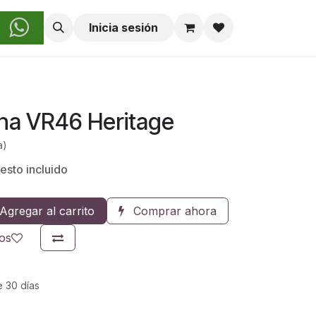
obre Nosotros
Inicia sesión
ha VR46 Heritage
a)
sto incluido
Agregar al carrito
Comprar ahora
eos
e 30 días