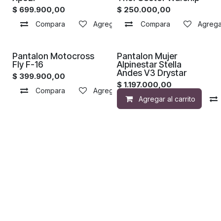
$
699.900,00
$
250.000,00
Compara
Agregar a la lista de deseos
Compara
Agregar
Pantalon Motocross
Pantalon Mujer
Fly F-16
Alpinestar Stella
Andes V3 Drystar
$
399.900,00
$
1.197.000,00
Compara
Agregar a la lista de deseos
Agregar al carrito