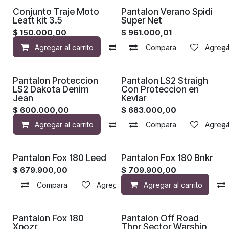
Conjunto Traje Moto
Pantalon Verano Spidi
Leatt kit 3.5
Super Net
$
150.000,00
$
961.000,01
Agregar al carrito
Compara
Compara
Agregar a la 
Agregar
Pantalon Proteccion
Pantalon LS2 Straigh
LS2 Dakota Denim
Con Proteccion en
Jean
Kevlar
$
600.000,00
$
683.000,00
Agregar al carrito
Compara
Compara
Agregar a la 
Agregar
Pantalon Fox 180 Leed
Pantalon Fox 180 Bnkr
$
679.900,00
$
709.900,00
Compara
Agregar a la lista de deseos
Agregar al carrito
Pantalon Fox 180
Pantalon Off Road
Xpozr
Thor Sector Warship