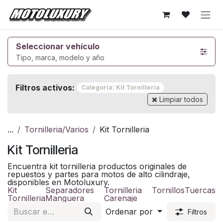
Ir al contenido
Seleccionar vehículo
Tipo, marca, modelo y año
Filtros activos:
Categoría: Kit Tornilleria
Limpiar todos
...
Tornilleria/Varios
Kit Tornilleria
Kit Tornilleria
Encuentra kit tornilleria productos originales de
repuestos y partes para motos de alto cilindraje,
disponibles en Motoluxury.
Kit
Separadores
Tornilleria
Tornillos
Tuercas
Tornilleria
Manguera
Carenaje
Ordenar por
Filtros