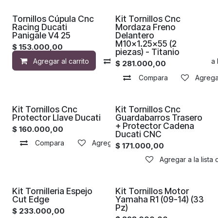
Proximamente
Tornillos Cúpula Cnc
Kit Tornillos Cnc
Racing Ducati
Mordaza Freno
Panigale V4 25
Delantero
M10x1.25x55 (2
$
153.000,00
piezas) - Titanio
Agregar al carrito
Compara
Agregar a la 
$
281.000,00
Compara
Agregar
Proximamente
Proximamente
Kit Tornillos Cnc
Kit Tornillos Cnc
Protector Llave Ducati
Guardabarros Trasero
+ Protector Cadena
$
160.000,00
Ducati CNC
Compara
Agregar a la lista de deseos
$
171.000,00
Agregar a la lista
Kit Tornilleria Espejo
Kit Tornillos Motor
Cut Edge
Yamaha R1 (09-14) (33
Pz)
$
233.000,00