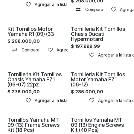
$
298.000,00
Agregar a la lista de deseos
Compara
Agregar
Kit Tornillos Motor
Tornilleria Kit Tornillos
Yamaha R1 (09) (33
Chasis Ducati
Hypermotard
$
298.000,00
$
197.999,99
Compara
Agregar a la lista de deseos
Agregar a la lista
Tornilleria Kit Tornillos
Tornilleria Kit Tornillos
Chasis Yamaha FZ1
Motor Yamaha FZ1
(06-07) 22pz
(06-12)
$
276.000,00
$
285.000,00
Agregar a la lista de deseos
Agregar a la lista
Tornillos Yamaha MT-
Tornillos Yamaha MT-
09 (13) Frame Screws
09 (13) Engine Screws
Kit (18 Pcs)
Kit (40 Pcs)