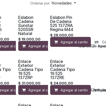
Novedades
Ordenar por:
n
Eslabon
Eslabon Pin
a
Cadena
De Cadena
r
Sunstar
525 137ZRA
G
520SSR
Regina M44
o
Natural
$
28.000,00
00,00
$
19.000,00
Agregar al carrito
C
la lista de deseos
regar al carrito
Compara
Agregar al carrito
Agregar a la lista de deseos
Compara
Agregar a la lista de des
Compara
Agreg
Enlace
Enlace
r
Exterior
Exterior
 Tipo
Cadena Tipo
Cadena Tipo
19 525
19 525
P
137ZRP
137ZRE
00,00
$
31.000,00
$
24.000,00
seos
de deseos
regar al carrito
Compara
Agregar al carrito
Agregar a la lista de deseos
Compara
Agregar al carrito
Agregar a la lista de des
Compara
Agreg
C
Enlace
Enlace