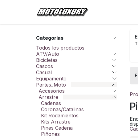
Ir al contenido
Inicio
Tienda
E
Categorías
T
Todos los productos
ATV/Auto
Bicicletas
Cascos
Casual
F
Equipamento
Partes_Moto
Accesorios
Pro
Arrastre
Cadenas
P
Coronas/Catalinas
Kit Rodamientos
Enc
Kits Arrastre
dis
Pines Cadena
Ca
Piñones