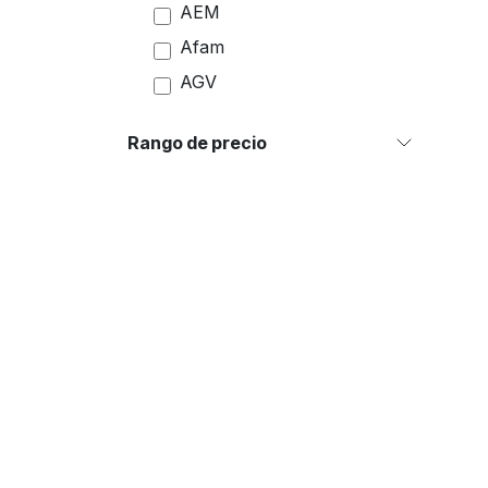
AEM
Afam
AGV
Airoh
Rango de precio
Akrapovic
AKT
All Balls
Alpinestars
Amsoil
Answer
Aprilia
Arai
Auteco
AXO