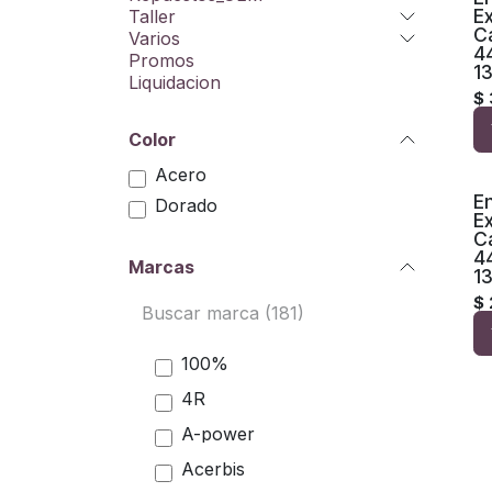
Ex
Taller
C
Varios
4
Promos
1
Liquidacion
$
Color
Acero
E
Dorado
Ex
C
4
Marcas
1
$
100%
4R
A-power
Acerbis