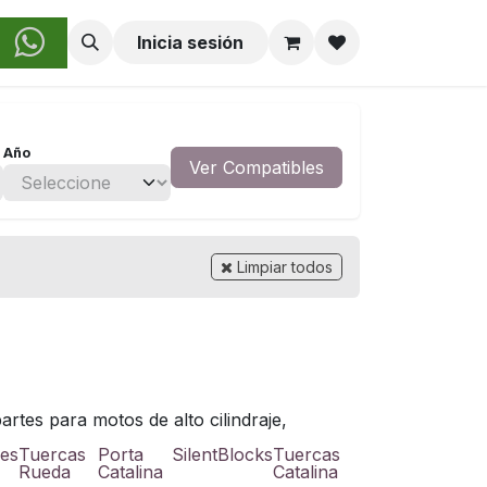
obre Nosotros
Inicia sesión
Año
Ver Compatibles
Limpiar todos
rtes para motos de alto cilindraje,
es
Tuercas
Porta
SilentBlocks
Tuercas
Rueda
Catalina
Catalina