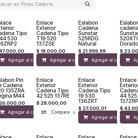
nlace
Enlace
Eslabon
Eslabo
terior
Exterior
Cadena
caden
adena Tipo
Cadena Tipo
Sunstar
Sunsta
44 530
T19 520
525RDG
520XT
36ZRP2
137ZSE
Natural
Dorad
47.000,00
$
18.000,00
$
21.999,99
$
23.0
Agregar al carrito
Agregar al carrito
Agregar a la lista de deseos
Agregar al carrito
Agregar a 
Ag
labon Pin
Enlace
Enlace
Enlace
e Cadena
Exterior
Exterior
Exterio
20 135ZRA
Cadena Tipo
Cadena Tipo
Cadena
egina M44
42 525 137RE
19 530
44 525
136ZRT
137ZR
26.000,00
$
28.000,00
$
27.000,01
$
43.0
Agregar al carrito
Compara
Compara
Agregar a la lista de de
Agregar a la lista 
Agregar al carrito
Ag
nlace
Enlace
Enlace
Enlace