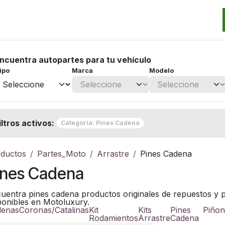
Categorias
Marcas
Promos
Noticias
Contacto
S
ncuentra autopartes para tu vehículo
ipo
Marca
Modelo
iltros activos:
Categoría: Pines Cadena
ductos
Partes_Moto
Arrastre
Pines Cadena
ines Cadena
uentra pines cadena productos originales de repuestos y pa
ponibles en Motoluxury.
denas
Coronas/Catalinas
Kit
Kits
Pines
Piñon
Rodamientos
Arrastre
Cadena