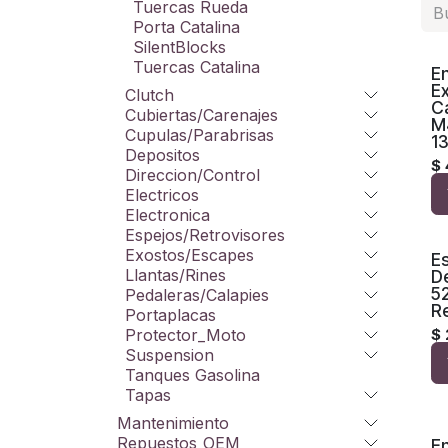
Tuercas Rueda
Porta Catalina
SilentBlocks
Tuercas Catalina
E
Ex
Clutch
C
Cubiertas/Carenajes
M
Cupulas/Parabrisas
1
Depositos
$
Direccion/Control
Electricos
Electronica
Espejos/Retrovisores
Exostos/Escapes
Es
Llantas/Rines
D
5
Pedaleras/Calapies
R
Portaplacas
Protector_Moto
$
Suspension
Tanques Gasolina
Tapas
Mantenimiento
Repuestos_OEM
E