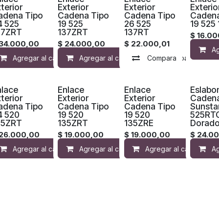
terior
Exterior
Exterior
Exterio
adena Tipo
Cadena Tipo
Cadena Tipo
Cadena
4 525
19 525
26 525
19 525
37ZRT
137ZRT
137RT
$
16.00
34.000,00
$
24.000,00
$
22.000,01
Ag
Agregar al carrito
Agregar al carrito
Compara
Compara
Agregar a la lista 
Compara
Agre
nlace
Enlace
Enlace
Eslabo
terior
Exterior
Exterior
Caden
adena Tipo
Cadena Tipo
Cadena Tipo
Sunsta
4 520
19 520
19 520
525RT
35ZRT
135ZRT
135ZRE
Dorad
26.000,00
$
19.000,00
$
19.000,00
$
24.0
Agregar al carrito
Agregar al carrito
Compara
Agregar al carrito
Agregar a la lista 
Compara
Ag