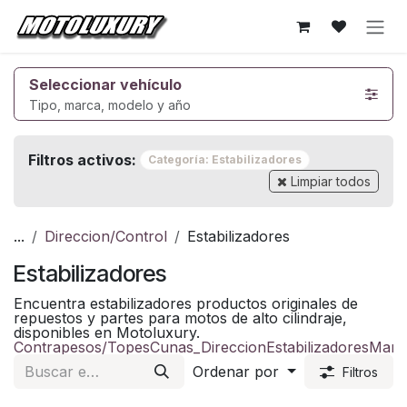
Ir al contenido
Seleccionar vehículo
Tipo, marca, modelo y año
Filtros activos:
Categoría: Estabilizadores
Limpiar todos
...
Direccion/Control
Estabilizadores
Estabilizadores
Encuentra estabilizadores productos originales de
repuestos y partes para motos de alto cilindraje,
disponibles en Motoluxury.
Contrapesos/Topes
Cunas_Direccion
Estabilizadores
Mang
Ordenar por
Filtros