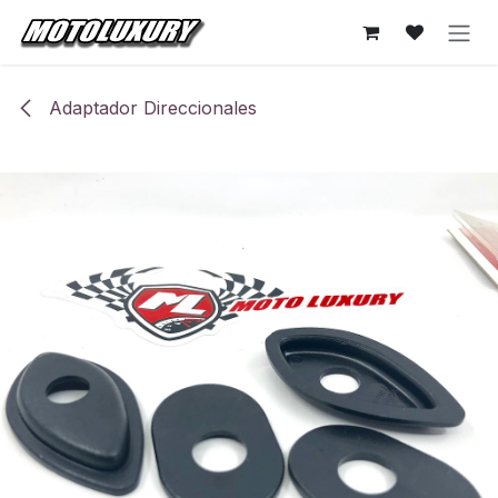
Ir al contenido
Adaptador Direccionales