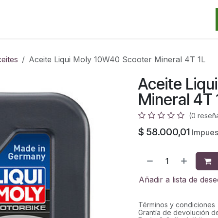
Categorias
Marcas
Promos
Noticias
Contacto
S
eites
Aceite Liqui Moly 10W40 Scooter Mineral 4T 1L
Aceite Liq
Mineral 4T 
(0 reseñ
$
58.000,01
Impues
Añadir a lista de des
Términos y condiciones
Grantía de devolución d