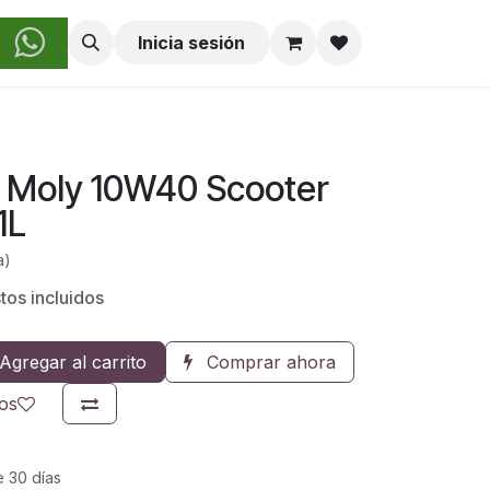
obre Nosotros
Inicia sesión
ui Moly 10W40 Scooter
1L
a)
tos incluidos
Agregar al carrito
Comprar ahora
eos
e 30 días