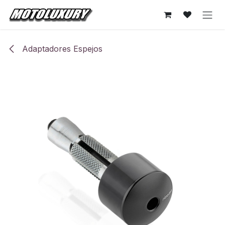
Ir al contenido
Adaptadores Espejos