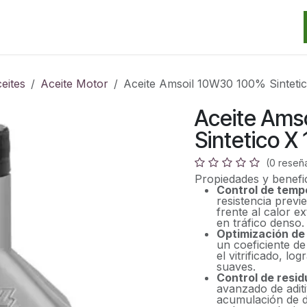
Categorias
Marcas
Promos
Noticias
Contacto
S
eites
Aceite Motor
Aceite Amsoil 10W30 100% Sintetic
Aceite Ams
Sintetico X 
(0 reseñ
Propiedades y benefi
Control de temp
resistencia previ
frente al calor e
en tráfico denso
Optimización d
un coeficiente de
el vitrificado, 
suaves.
Control de resid
avanzado de adit
acumulación de d