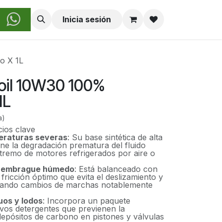
obre Nosotros
Inicia sesión
o X 1L
oil 10W30 100%
1L
a)
cios clave
eraturas severas
: Su base sintética de alta
ene la degradación prematura del fluido
xtremo de motores refrigerados por aire o
.
e embrague húmedo
: Está balanceado con
 fricción óptimo que evita el deslizamiento y
logrando cambios de marchas notablemente
uos y lodos
: Incorpora un paquete
ivos detergentes que previenen la
epósitos de carbono en pistones y válvulas