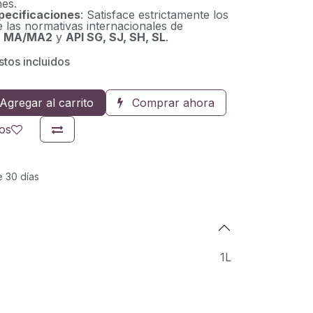
nes.
pecificaciones
: Satisface estrictamente los
 las normativas internacionales de
 MA/MA2
y
API SG, SJ, SH, SL
.
tos incluidos
Agregar al carrito
Comprar ahora
eos
e 30 días
1L