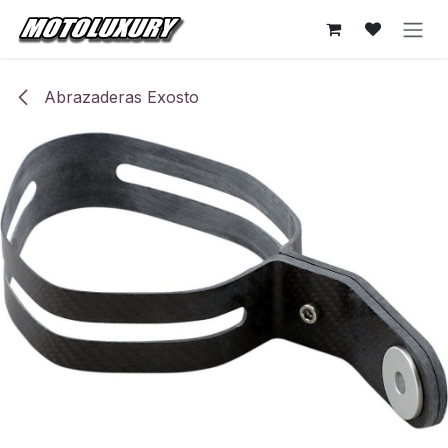
Ir al contenido
Abrazaderas Exosto