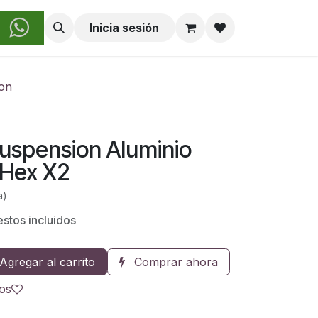
obre Nosotros
Inicia sesión
ion
Suspension Aluminio
Hex X2
a)
stos incluidos
Agregar al carrito
Comprar ahora
eos