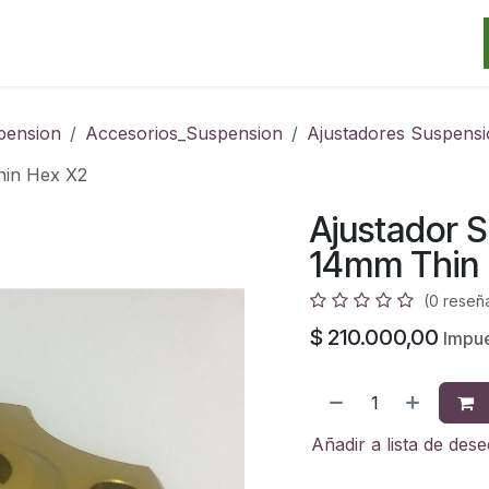
Categorias
Marcas
Promos
Noticias
Contacto
S
pension
Accesorios_Suspension
Ajustadores Suspens
hin Hex X2
Ajustador 
14mm Thin 
(0 reseñ
$
210.000,00
Impue
Añadir a lista de des