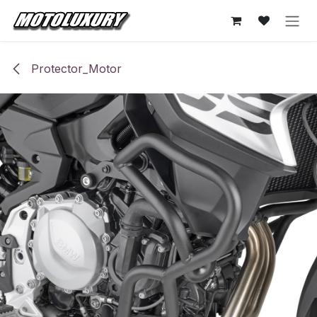
Ir al contenido
Protector_Motor