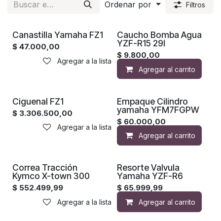
Ordenar por
Filtros
Canastilla Yamaha FZ1
Caucho Bomba Agua
YZF-R15 29l
$
47.000,00
$
9.800,00
Agregar a la lista de deseos
Agregar al carrito
Ciguenal FZ1
Empaque Cilindro
yamaha YFM7FGPW
$
3.306.500,00
$
60.000,00
Agregar a la lista de deseos
Agregar al carrito
Correa Tracción
Resorte Valvula
Kymco X-town 300
Yamaha YZF-R6
$
552.499,99
$
65.999,99
Agregar a la lista de deseos
Agregar al carrito