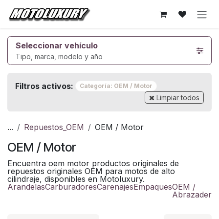
Ir al contenido
Seleccionar vehículo
Tipo, marca, modelo y año
Filtros activos:
Categoría: OEM / Motor
Limpiar todos
...
Repuestos_OEM
OEM / Motor
OEM / Motor
Encuentra oem motor productos originales de
repuestos originales OEM para motos de alto
cilindraje, disponibles en Motoluxury.
Arandelas
Carburadores
Carenajes
Empaques
OEM /
Abrazadera